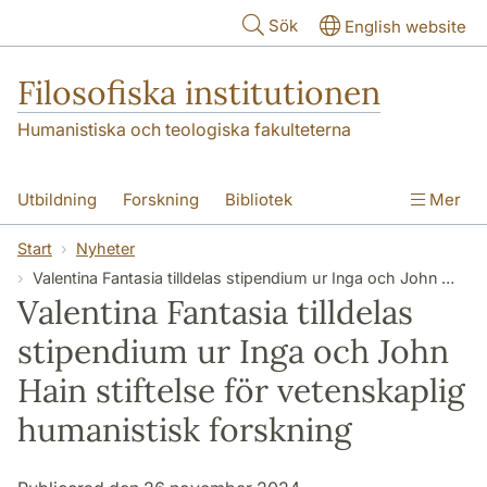
Hoppa till huvudinnehåll
Sök
English website
Filosofiska institutionen
Humanistiska och teologiska fakulteterna
Utbildning
Forskning
Bibliotek
Mer
Personal
Kontakt
Institutionen
Start
Nyheter
Valentina Fantasia tilldelas stipendium ur Inga och John Hain stiftelse för vetenskaplig humanistisk forskning
Valentina Fantasia tilldelas
stipendium ur Inga och John
Hain stiftelse för vetenskaplig
humanistisk forskning