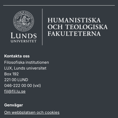
Kontakta oss
Filosofiska institutionen
LUX, Lunds universitet
Box 192
221 00 LUND
046-222 00 00 (vxl)
fil
@
fil.lu
.
se
Genvägar
Om webbplatsen och cookies