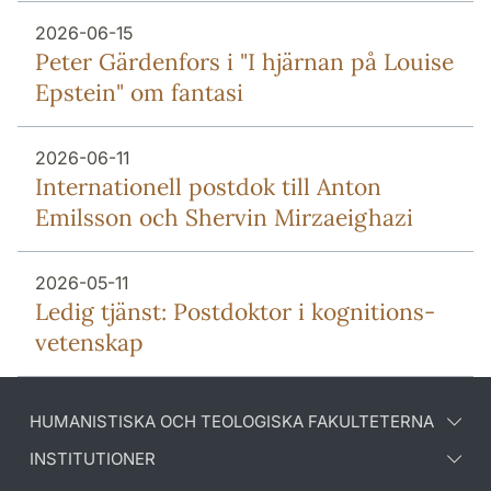
2026-06-15
Peter Gärdenfors i "I hjärnan på Louise
Epstein" om fantasi
2026-06-11
Internationell postdok till Anton
Emilsson och Shervin Mirzaeighazi
2026-05-11
Ledig tjänst: Postdoktor i kognitions-
vetenskap
HUMANISTISKA OCH TEOLOGISKA FAKULTETERNA
INSTITUTIONER